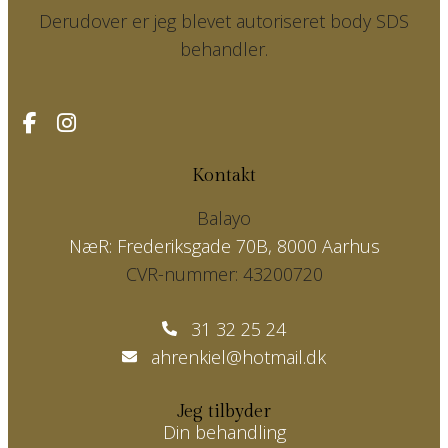
Derudover er jeg blevet
autoriseret body SDS
behandler.
Kontakt
Balayo
NæR: Frederiksgade 70B, 8000 Aarhus
CVR-nummer: 43200720
31 32 25 24
ahrenkiel@hotmail.dk
Jeg tilbyder
Din behandling