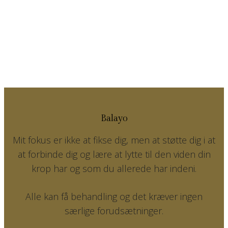
Balayo
Mit fokus er ikke at fikse dig, men at støtte dig i at
at forbinde dig og lære at lytte til den viden din
krop har og som du allerede har indeni.
Alle kan få behandling og det kræver ingen
særlige forudsætninger.