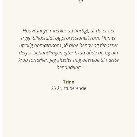
Hos Hanayo mærker du hurtigt, at du er i et
trygt, tillidsfuldt og professionelt rum. Hun er
ga
utrolig opmærksom på dine behov og tilpasser
mi
derfor behandlingen efter hvad både du og din
–
krop fortæller. Jeg glæder mig allerede til næste
h
behandling
je
Trine
25 år, studerende